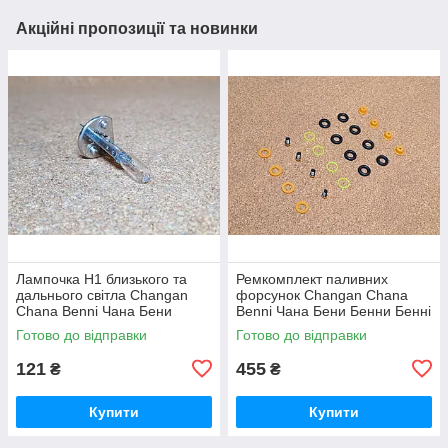
Акційні пропозиції та новинки
Лампочка Н1 близького та
Ремкомплект паливних
дальнього світла Changan
форсунок Changan Chana
Chana Benni Чана Бени
Benni Чана Бени Бенни Бенні
Бенни Бенні Бені
Бені
Готово до відправки
Готово до відправки
121
455
₴
₴
Купити
Купити