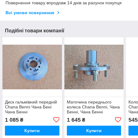
Повернення товару впродовж 14 днів за рахунок покупця
Всі умови повернення
Подібні товари компанії
Диск гальмівний передній
Маточина переднього
Коло
Chana Benni Чана Бені
колеса Chana Benni, Чана
Chan
Чана Бенні
Бенні, Чана Бенні
Чана
Бенн
1 085
1 645
545
₴
₴
Купити
Купити