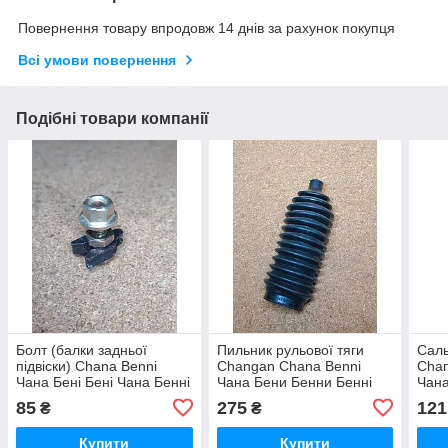
Повернення товару впродовж 14 днів за рахунок покупця
Всі умови повернення
Подібні товари компанії
Болт (балки задньої
Пильник рульової тяги
Саль
підвіски) Сhana Benni
Changan Chana Benni
Сһап
Чана Бені Бені Чана Бенні
Чана Бени Бенни Бенні
Чана
Бенні
Бені
85
275
121
₴
₴
Купити
Купити