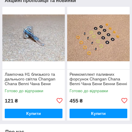
Акційні пропозиції та новинки
Лампочка Н1 близького та
Ремкомплект паливних
дальнього світла Changan
форсунок Changan Chana
Chana Benni Чана Бени
Benni Чана Бени Бенни Бенні
Бенни Бенні Бені
Бені
Готово до відправки
Готово до відправки
121
455
₴
₴
Купити
Купити
Про нас