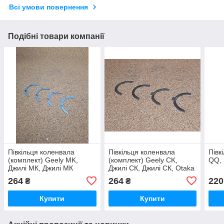
Всі умови повернення
Подібні товари компанії
Півкільця коленвала
Півкільця коленвала
Півк
(комплект) Geely MK,
(комплект) Geely CK,
QQ, 
Джилі МК, Джилі МК
Джилі СК, Джилі СК, Otaka
264
264
220
₴
₴
Купити
Купити