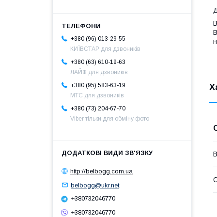
Д
B
B
+380 (96) 013-29-55
н
КИЇВСТАР для дзвоників
+380 (63) 610-19-63
ЛАЙФ для дзвоників
+380 (95) 583-63-19
Х
МТС для дзвоників
+380 (73) 204-67-70
Viber тільки для обміну фото
В
http://belbogg.com.ua
С
belbogg@ukr.net
+380732046770
+380732046770