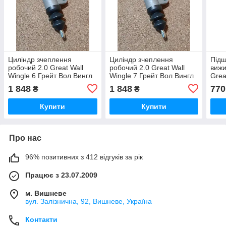
Циліндр зчеплення
Циліндр зчеплення
Підш
робочий 2.0 Great Wall
робочий 2.0 Great Wall
вижи
Wingle 6 Грейт Вол Вингл
Wingle 7 Грейт Вол Вингл
Grea
Вінгл 6
Вінгл 7
Вол 
1 848
1 848
770
₴
₴
Купити
Купити
Про нас
96% позитивних з 412 відгуків за рік
Працює з 23.07.2009
м. Вишневе
вул. Залізнична, 92, Вишневе, Україна
Контакти