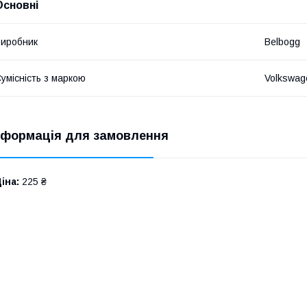
Основні
иробник
Belbogg
умісність з маркою
Volkswag
нформація для замовлення
іна:
225 ₴