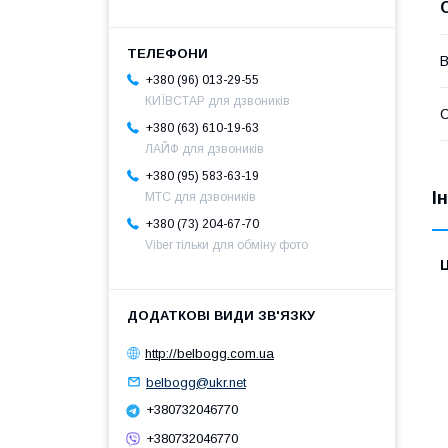
В
+380 (96) 013-29-55
КИЇВСТАР для дзвоників
С
+380 (63) 610-19-63
ЛАЙФ для дзвоників
+380 (95) 583-63-19
І
МТС для дзвоників
+380 (73) 204-67-70
Viber тільки для обміну фото
Ц
http://belbogg.com.ua
belbogg@ukr.net
+380732046770
+380732046770