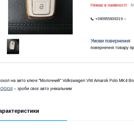
Немає в наявності
К
+380955836319
повернення товару п
охол на авто ключі "Молочний" Volkswagen VW Amarok Polo MK4 Bor
BOGGII
– зроби своє авто унікальним
арактеристики