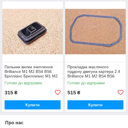
Пильник вилки зчеплення
Прокладка масляного
Brilliance M1 M2 BS4 BS6
піддону двигуна картера 2.4
Брілліанс Бриллианс М1 М2
Brilliance M1 M2 BS4 BS6
Брілліанс Бриллианс М1 М2
Готово до відправки
Готово до відправки
315
515
₴
₴
Купити
Купити
Про нас