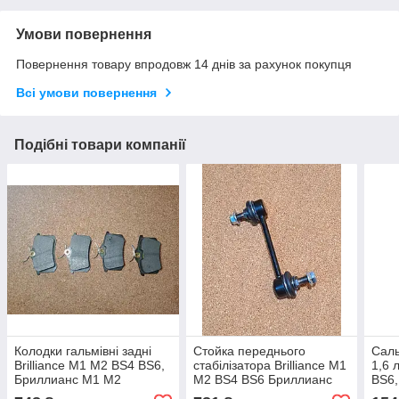
Умови повернення
Повернення товару впродовж 14 днів за рахунок покупця
Всі умови повернення
Подібні товари компанії
Колодки гальмівні задні
Стойка переднього
Саль
Brilliance M1 M2 BS4 BS6,
стабілізатора Brilliance M1
1,6 
Бриллианс М1 М2
M2 BS4 BS6 Бриллианс
BS6,
Брілліанс М1 М2
М1 М2 Брілліанс
Бріл