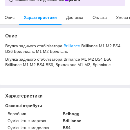
Опис
Характеристики
Доставка
Оплата
Умови 
Опис
Втулка заднього стабілізатора
Brilliance
Brilliance M1 M2 BS4
BS6 Бриллианс М1 М2 Брілліанс
Втулка заднього стабілізатора Brilliance M1 M2 BS4 BS6,
Brilliance M1 M2 BS4 BS6, Бриллианс М1 М2, Брілліанс
Характеристики
Основні атрибути
Виробник
Belbogg
Сумісність з маркою
Brilliance
Сумісність з моделлю
BS4