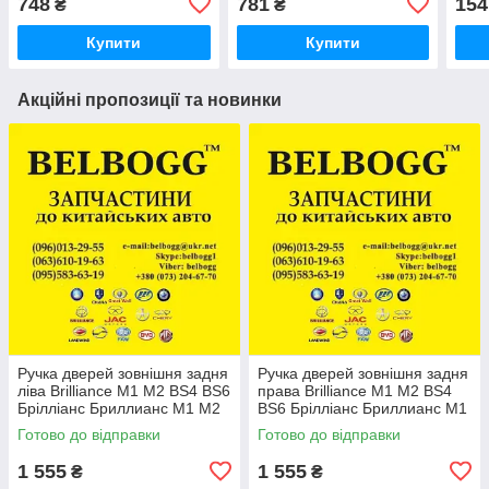
748
781
154
₴
₴
Купити
Купити
Акційні пропозиції та новинки
Ручка дверей зовнішня задня
Ручка дверей зовнішня задня
ліва Brilliance M1 M2 BS4 BS6
права Brilliance M1 M2 BS4
Брілліанс Бриллианс М1 М2
BS6 Брілліанс Бриллианс М1
М2
Готово до відправки
Готово до відправки
1 555
1 555
₴
₴