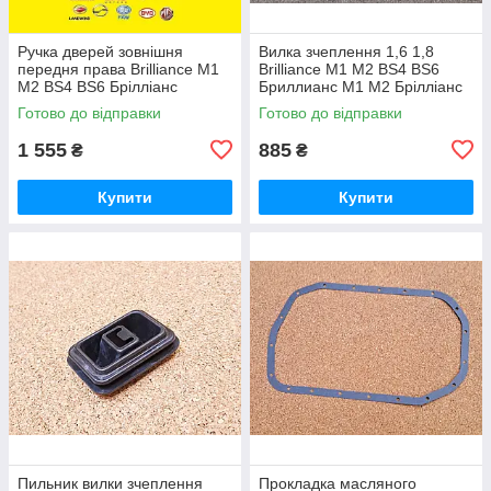
Ручка дверей зовнішня
Вилка зчеплення 1,6 1,8
передня права Brilliance M1
Brilliance M1 M2 BS4 BS6
M2 BS4 BS6 Брілліанс
Бриллианс М1 М2 Брілліанс
Бриллианс М1 М2
Готово до відправки
Готово до відправки
1 555
885
₴
₴
Купити
Купити
Пильник вилки зчеплення
Прокладка масляного