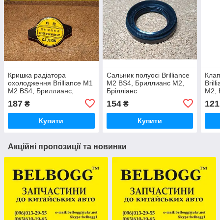
Кришка радіатора
Сальник полуосі Brilliance
Клап
охолодження Brilliance M1
M2 BS4, Бриллианс М2,
Bril
M2 BS4, Бриллианс,
Брілліанс
М2, 
Брілліанс М1 М2
187
154
121
₴
₴
Купити
Купити
Акційні пропозиції та новинки