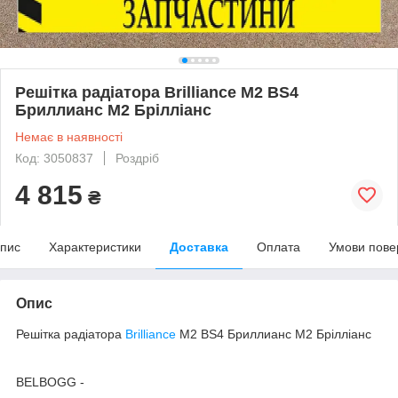
Решітка радіатора Brilliance M2 BS4
Бриллианс М2 Брілліанс
Немає в наявності
Код: 3050837
Роздріб
4 815
₴
пис
Характеристики
Доставка
Оплата
Умови пове
Опис
Решітка радіатора
Brilliance
M2 BS4 Бриллианс М2 Брілліанс
BELBOGG -