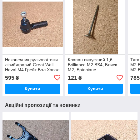
Наконечник рульової тяги
Клапан випускний 1,6
Тяга
лівий\правий Great Wall
Brilliance M2 BS4, Блиск
M2 B
Haval M4 Грейт Вол Хавал
М2, Брілліанс
M2 B
М4
М1 М
595
121
785
₴
₴
Купити
Купити
Акційні пропозиції та новинки