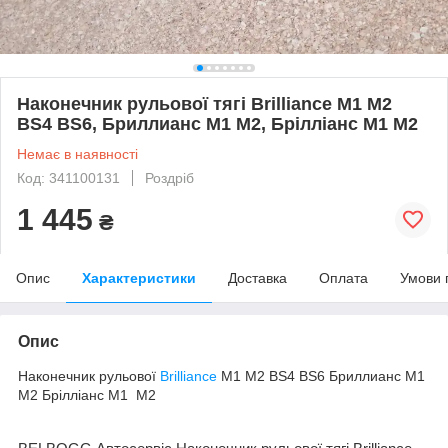
Наконечник рульової тягі Brilliance M1 M2
BS4 BS6, Бриллианс М1 М2, Брілліанс М1 М2
Немає в наявності
Код: 341100131
Роздріб
1 445
₴
Опис
Характеристики
Доставка
Оплата
Умови 
Опис
Наконечник рульової
Brilliance
M1 M2 BS4 BS6 Бриллианс М1
М2 Брілліанс М1 М2