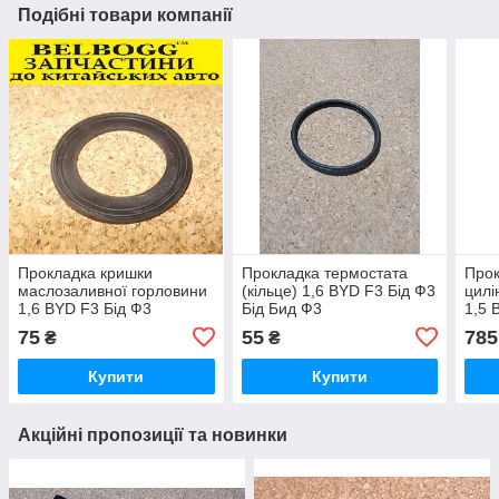
Подібні товари компанії
Прокладка кришки
Прокладка термостата
Прок
маслозаливної горловини
(кільце) 1,6 BYD F3 Бід Ф3
цилі
1,6 BYD F3 Бід Ф3
Бід Бид Ф3
1,5 
Ф3
75
55
785
₴
₴
Купити
Купити
Акційні пропозиції та новинки