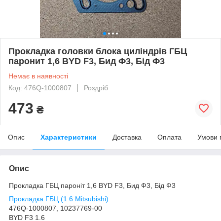
Прокладка головки блока циліндрів ГБЦ
паронит 1,6 BYD F3, Бид Ф3, Бід Ф3
Немає в наявності
Код: 476Q-1000807
Роздріб
473
₴
Опис
Характеристики
Доставка
Оплата
Умови 
Опис
Прокладка ГБЦ пароніт 1,6 BYD F3, Бид Ф3, Бід Ф3
Прокладка ГБЦ (1.6 Mitsubishi)
476Q-1000807, 10237769-00
BYD F3 1.6