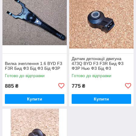
Датчик детонації двигуна
Вилка зчеплення 1.6 BYD F3
473Q BYD F3 F3R Бид Ф3
F3R Бид Ф3 Бід Ф3 Бід Ф3Р
Ф3Р Нью Ф3 Бід Ф3
Готово до відправки
Готово до відправки
885
775
₴
₴
Купити
Купити