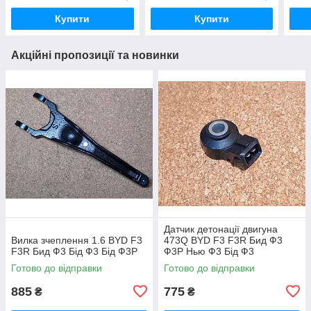
Купити
Купити
Акційні пропозиції та новинки
Датчик детонації двигуна
Вилка зчеплення 1.6 BYD F3
473Q BYD F3 F3R Бид Ф3
F3R Бид Ф3 Бід Ф3 Бід Ф3Р
Ф3Р Нью Ф3 Бід Ф3
Готово до відправки
Готово до відправки
885
775
₴
₴