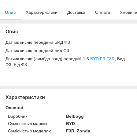
Опис
Характеристики
Доставка
Оплата
Умови п
Опис
Датчик кисню передний БИД Ф3
Датчик кисню передний Бид Ф3
Датчик кисню (лямбда-зонд) передній 1,6
BYD F3 F3R
, Бид
Ф3, Бід Ф3
Характеристики
Основні
Виробник
Belbogg
Сумісність з маркою
BYD
Сумісність з моделлю
F3R, Zonda