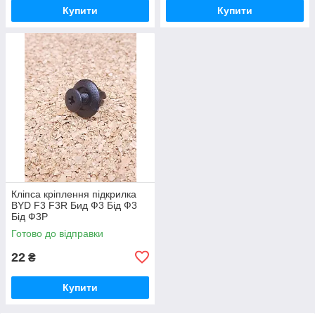
Купити
Купити
Кліпса кріплення підкрилка
BYD F3 F3R Бид Ф3 Бід Ф3
Бід Ф3Р
Готово до відправки
22
₴
Купити