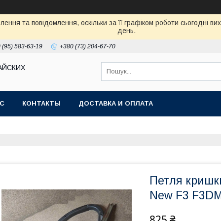
ення та повідомлення, оскільки за її графіком роботи сьогодні в
день.
 (95) 583-63-19
+380 (73) 204-67-70
АЙСКИХ
АС
КОНТАКТЫ
ДОСТАВКА И ОПЛАТА
Петля кришк
New F3 F3DM,
825 ₴