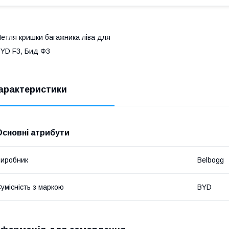
етля кришки багажника ліва для
YD F3, Бид Ф3
арактеристики
Основні атрибути
иробник
Belbogg
умісність з маркою
BYD