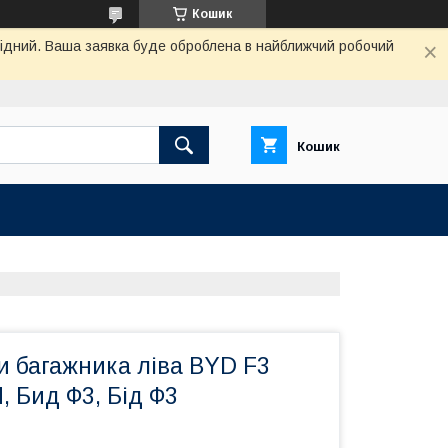
Кошик
ихідний. Ваша заявка буде оброблена в найближчий робочий
Кошик
и багажника ліва BYD F3
 Бид Ф3, Бід Ф3