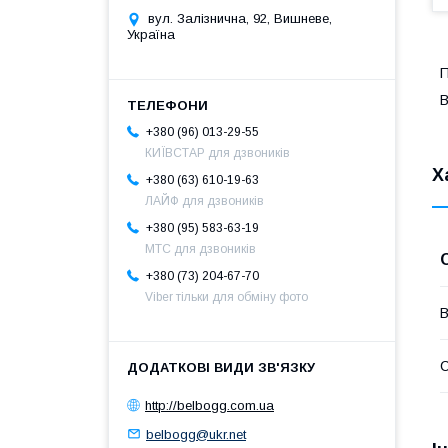
вул. Залізнична, 92, Вишневе,
Україна
П
B
+380 (96) 013-29-55
КИЇВСТАР для дзвоників
Х
+380 (63) 610-19-63
ЛАЙФ для дзвоників
+380 (95) 583-63-19
МТС для дзвоників
+380 (73) 204-67-70
Viber тільки для обміну фото
В
С
http://belbogg.com.ua
belbogg@ukr.net