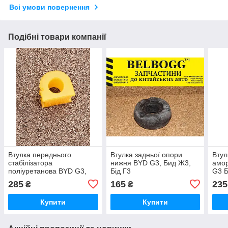
Всі умови повернення
Подібні товари компанії
Втулка переднього
Втулка задньої опори
Втул
стабілізатора
нижня BYD G3, Бид Ж3,
амор
поліуретанова BYD G3,
Бід Г3
G3 Б
Бид Г3, Бид Ж3
285
165
235
₴
₴
Купити
Купити