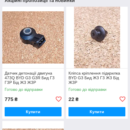
Акційні пропозиції та новинки
Датчик детонації двигуна
Кліпса кріплення підкрилка
473Q BYD G3 G3R Бид Г3
BYD G3 Бид Ж3 Г3 Ж3 Бід
Г3Р Бід Ж3 Ж3Р
Ж3Р
Готово до відправки
Готово до відправки
775
22
₴
₴
Купити
Купити