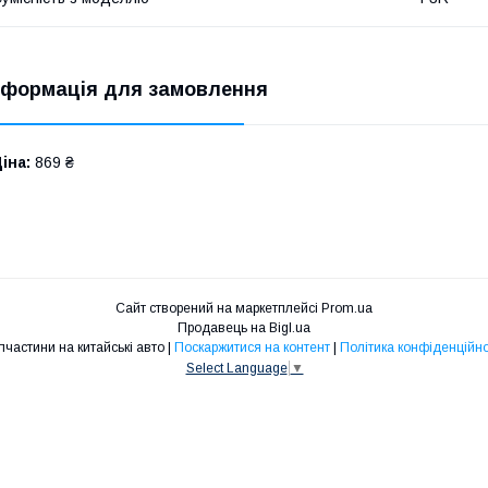
нформація для замовлення
іна:
869 ₴
Сайт створений на маркетплейсі
Prom.ua
Продавець на Bigl.ua
Запчастини на китайські авто |
Поскаржитися на контент
|
Політика конфіденційно
Select Language
▼