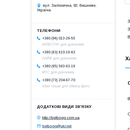
вул. Залізнична, 92, Вишневе,
Україна
З
З
B
+380 (96) 013-29-55
КИЇВСТАР для дзвоників
+380 (63) 610-19-63
Х
ЛАЙФ для дзвоників
+380 (95) 583-63-19
МТС для дзвоників
+380 (73) 204-67-70
Viber тільки для обміну фото
В
С
http://belbogg.com.ua
belbogg@ukr.net
С