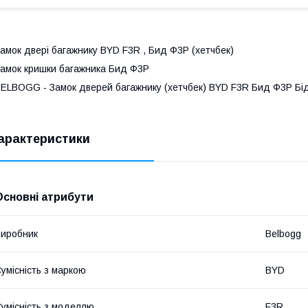
амок двері багажнику BYD F3R , Бид Ф3Р (хетчбек)
амок кришки багажника Бид Ф3Р
ELBOGG - Замок дверей багажнику (хетчбек) BYD F3R Бид Ф3Р Бі
арактеристики
Основні атрибути
иробник
Belbogg
умісність з маркою
BYD
умісність з моделлю
F3R