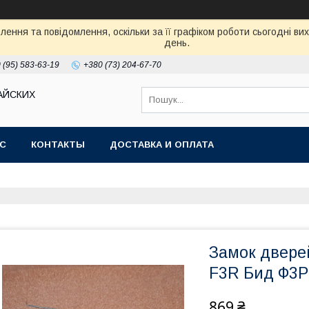
ення та повідомлення, оскільки за її графіком роботи сьогодні в
день.
 (95) 583-63-19
+380 (73) 204-67-70
АЙСКИХ
АС
КОНТАКТЫ
ДОСТАВКА И ОПЛАТА
Замок дверей
F3R Бид Ф3Р
869 ₴