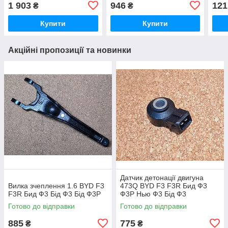
Ф3Р, Бід Ф3
1 903
946
121
₴
₴
Купити
Купити
Акційні пропозиції та новинки
Датчик детонації двигуна
Вилка зчеплення 1.6 BYD F3
473Q BYD F3 F3R Бид Ф3
F3R Бид Ф3 Бід Ф3 Бід Ф3Р
Ф3Р Нью Ф3 Бід Ф3
Готово до відправки
Готово до відправки
885
775
₴
₴