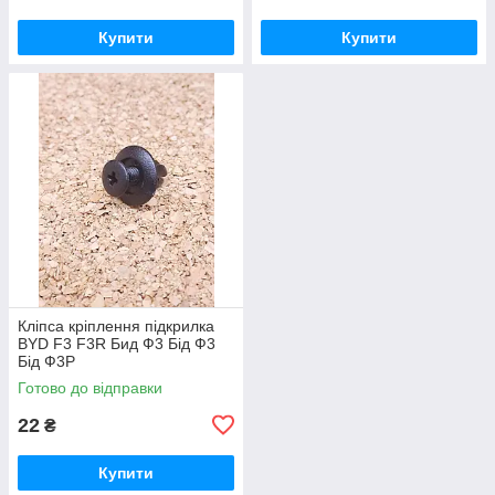
Купити
Купити
Кліпса кріплення підкрилка
BYD F3 F3R Бид Ф3 Бід Ф3
Бід Ф3Р
Готово до відправки
22
₴
Купити