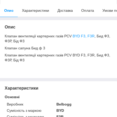
Опис
Характеристики
Доставка
Оплата
Умови п
Опис
Клапан вентиляції картерних газів PCV
BYD F3, F3R
, Бид Ф3,
Ф3Р, Бід Ф3
Клапан сапуна Бид ф 3
Клапан вентиляції картерних газів PCV BYD F3, F3R, Бид Ф3,
Ф3Р, Бід Ф3
Характеристики
Основні
Виробник
Belbogg
Сумісність з маркою
BYD
Сумісність з моделлю
F3R