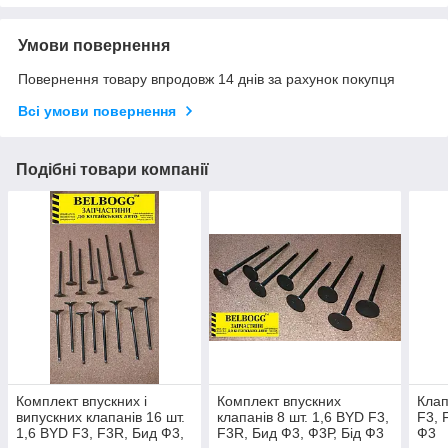
Умови повернення
Повернення товару впродовж 14 днів за рахунок покупця
Всі умови повернення
Подібні товари компанії
Комплект впускних і
Комплект впускних
Клап
випускних клапанів 16 шт.
клапанів 8 шт. 1,6 BYD F3,
F3, 
1,6 BYD F3, F3R, Бид Ф3,
F3R, Бид Ф3, Ф3Р, Бід Ф3
Ф3