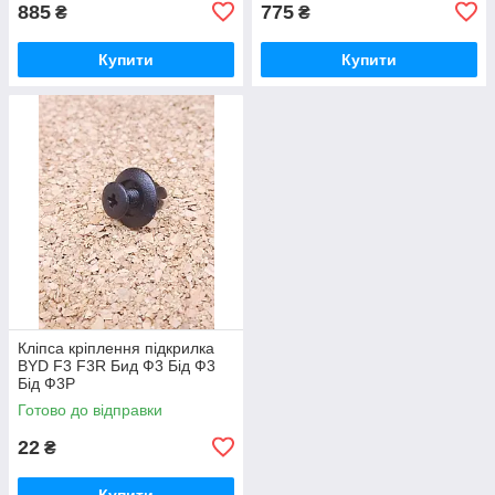
885
775
₴
₴
Купити
Купити
Кліпса кріплення підкрилка
BYD F3 F3R Бид Ф3 Бід Ф3
Бід Ф3Р
Готово до відправки
22
₴
Купити