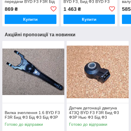
передачи BYD F3 F3R Бід
BYD F3, Бид Ф3 BYD F3
валу
Ф3 Ф3-Р
F3R, Бид Ф3, Бід Ф3
Ф6 Б
869
1 463
585
₴
₴
Купити
Купити
Акційні пропозиції та новинки
Датчик детонації двигуна
Вилка зчеплення 1.6 BYD F3
473Q BYD F3 F3R Бид Ф3
F3R Бид Ф3 Бід Ф3 Бід Ф3Р
Ф3Р Нью Ф3 Бід Ф3
Готово до відправки
Готово до відправки