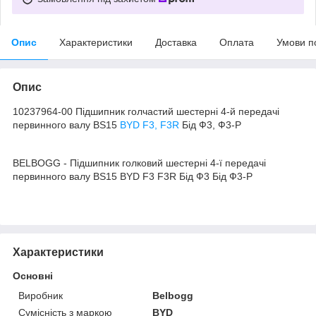
Опис
Характеристики
Доставка
Оплата
Умови п
Опис
10237964-00 Підшипник голчастий шестерні 4-й передачі
первинного валу BS15
BYD F3, F3R
Бід Ф3, Ф3-Р
BELBOGG - Підшипник голковий шестерні 4-ї передачі
первинного валу BS15 BYD F3 F3R Бід Ф3 Бід Ф3-Р
Характеристики
Основні
Виробник
Belbogg
Сумісність з маркою
BYD