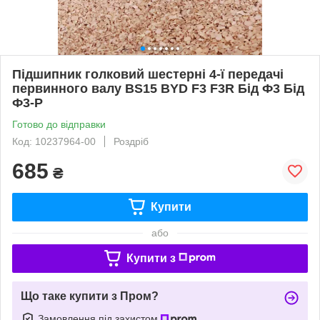
Підшипник голковий шестерні 4-ї передачі
первинного валу BS15 BYD F3 F3R Бід Ф3 Бід
Ф3-Р
Готово до відправки
Код: 10237964-00
Роздріб
685
₴
Купити
або
Купити з
Що таке купити з Пром?
Замовлення під захистом