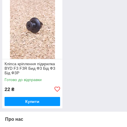
Кліпса кріплення підкрилка
BYD F3 F3R Бид Ф3 Бід Ф3
Бід Ф3Р
Готово до відправки
22
₴
Купити
Про нас