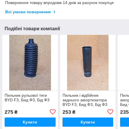
Повернення товару впродовж 14 днів за рахунок покупця
Всі умови повернення
Подібні товари компанії
Пильник рульової тяги
Пильник і відбійник
Пиль
BYD F3, Бид Ф3, Бід Ф3
заднього амортизатора
амор
BYD F3, Бид Ф3, Бід Ф3
Бид 
275
253
235
₴
₴
Купити
Купити