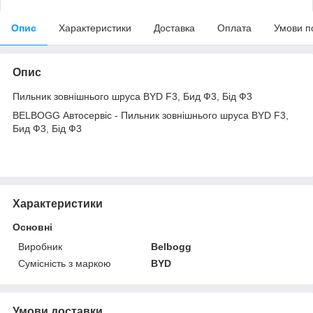
Опис
Характеристики
Доставка
Оплата
Умови п
Опис
Пильник зовнішнього шруса BYD F3, Бид Ф3, Бід Ф3
BELBOGG Автосервіс - Пильник зовнішнього шруса BYD F3,
Бид Ф3, Бід Ф3
Характеристики
Основні
Виробник
Belbogg
Сумісність з маркою
BYD
Умови доставки