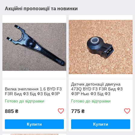
Акційні пропозиції та новинки
Датчик детонації двигуна
Вилка зчеплення 1.6 BYD F3
473Q BYD F3 F3R Бид Ф3
F3R Бид Ф3 Бід Ф3 Бід Ф3Р
Ф3Р Нью Ф3 Бід Ф3
Готово до відправки
Готово до відправки
885
775
₴
₴
Купити
Купити