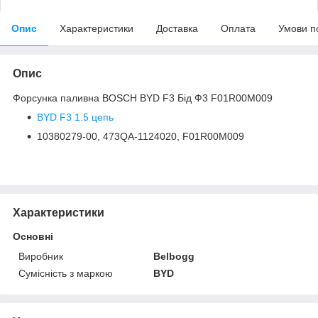
Опис
Характеристики
Доставка
Оплата
Умови п
Опис
Форсунка паливна BOSCH BYD F3 Бід Ф3 F01R00M009
BYD F3 1.5 цепь
10380279-00, 473QA-1124020, F01R00M009
Характеристики
Основні
Виробник
Belbogg
Сумісність з маркою
BYD