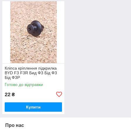
Кліпса кріплення підкрилка
BYD F3 F3R Бид Ф3 Бід Ф3
Бід Ф3Р
Готово до відправки
22
₴
Купити
Про нас