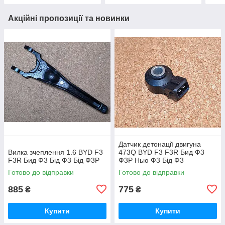
Акційні пропозиції та новинки
Датчик детонації двигуна
Вилка зчеплення 1.6 BYD F3
473Q BYD F3 F3R Бид Ф3
F3R Бид Ф3 Бід Ф3 Бід Ф3Р
Ф3Р Нью Ф3 Бід Ф3
Готово до відправки
Готово до відправки
885
775
₴
₴
Купити
Купити