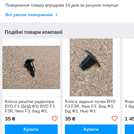
Повернення товару впродовж 14 днів за рахунок покупця
Всі умови повернення
Подібні товари компанії
Кліпса решітки радіатора
Кліпса задньої полки BYD
Форс
BYD F3 (БИД Ф3) BYD F3,
F3 F3R, New F3, Бид Ф3,
3 бі
F3R, New F3, Бид Ф3,
Бід Ф3, Нью Ф3
Ф3Р, Бід Ф3 BYD F3/БИД
35
35
1 4
₴
₴
ф3
Купити
Купити