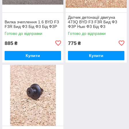
Датчик детонації двигуна
Вилка зчеплення 1.6 BYD F3
473Q BYD F3 F3R Бид Ф3
F3R Бид Ф3 Бід Ф3 Бід Ф3Р
Ф3Р Нью Ф3 Бід Ф3
Готово до відправки
Готово до відправки
885
775
₴
₴
Купити
Купити