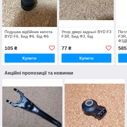
Подушка відбійник капота
Упор двері задньої BYD F3
Петл
BYD F6, Бид Ф6, Бід Ф6
F3R, Бид Ф3, Бід
F3R,
Ф3ДМ
105
77
585
₴
₴
Купити
Купити
Акційні пропозиції та новинки