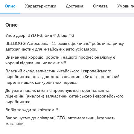
Опис
Характеристики
Доставка
Оплата
Умови п
Опис
Упор двері BYD F3, Бид Ф3, Бід Ф3
BELBOGG Автосервіс - 11 років ефективної роботи на ринку
автозапчастин для китайських авто усіх марок.
Визнанням хорошої роботи і нашого професіоналізму є
хороші відгуки наших клієнтів!!!
Власний склад запчастин китайського і європейського
виробництва, авіа-доставка запчастин з Китаю - неповний
перелік наших конкурентних переваг.
До уваги наших клієнтів пропонуються оригінальні та
ліцензійні (аналоги) запчастини китайського і європейського
виробництва.
Вибір завжди за клієнтом!!!
Запрошуємо до співпраці СТО, автомагазини, інтернет-
магазини.