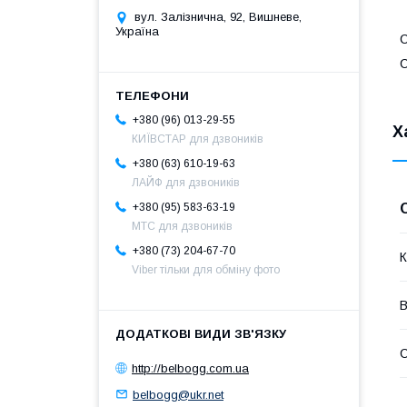
вул. Залізнична, 92, Вишневе,
Україна
С
С
+380 (96) 013-29-55
Х
КИЇВСТАР для дзвоників
+380 (63) 610-19-63
ЛАЙФ для дзвоників
+380 (95) 583-63-19
МТС для дзвоників
+380 (73) 204-67-70
К
Viber тільки для обміну фото
В
С
http://belbogg.com.ua
belbogg@ukr.net