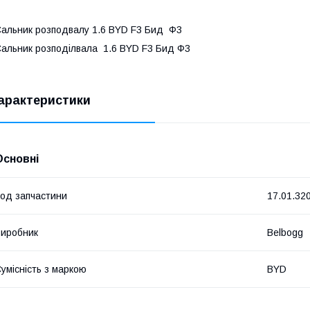
альник розподвалу 1.6 BYD F3 Бид Ф3
альник розподілвала 1.6 BYD F3 Бид Ф3
арактеристики
Основні
од запчастини
17.01.32
иробник
Belbogg
умісність з маркою
BYD