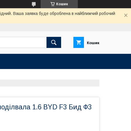
Кошик
ихідний. Ваша заявка буде оброблена в найближчий робочий
Кошик
оділвала 1.6 BYD F3 Бид Ф3