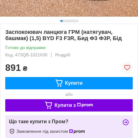
Заспокоювач ланцюга ГРМ (натягувач,
башмак) (1,5) BYD F3 F3R, Бид Ф3 Ф3Р, Бід
Готово до відправки
Код: 473QB-1021030
Роздріб
891
₴
Купити
або
Купити з
Що таке купити з Пром?
Замовлення під захистом