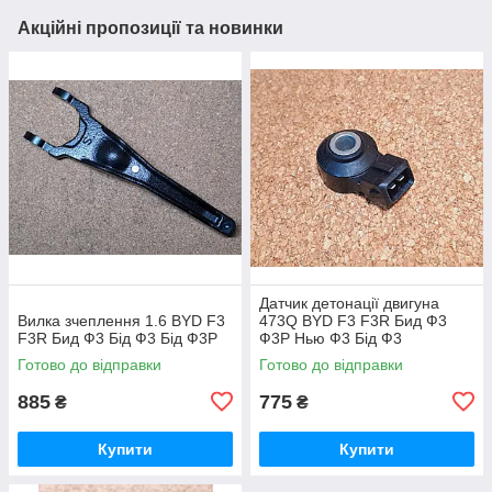
Акційні пропозиції та новинки
Датчик детонації двигуна
Вилка зчеплення 1.6 BYD F3
473Q BYD F3 F3R Бид Ф3
F3R Бид Ф3 Бід Ф3 Бід Ф3Р
Ф3Р Нью Ф3 Бід Ф3
Готово до відправки
Готово до відправки
885
775
₴
₴
Купити
Купити