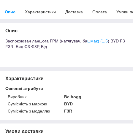
Опис
Характеристики
Доставка
Оплата
Умови п
Опис
Заспокоювач ланцюга ГРМ (натягувач, ба
шмак) (1,5
) BYD F3
F3R, Бид Ф3 Ф3Р, Бід
Характеристики
Основні атрибути
Виробник
Belbogg
Сумісність з маркою
BYD
Сумісність з моделлю
F3R
Умови доставки