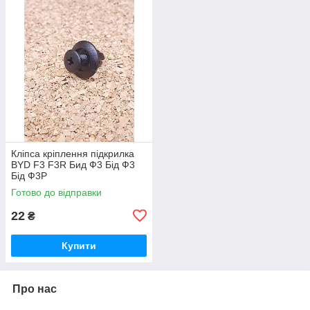
Кліпса кріплення підкрилка
BYD F3 F3R Бид Ф3 Бід Ф3
Бід Ф3Р
Готово до відправки
22
₴
Купити
Про нас