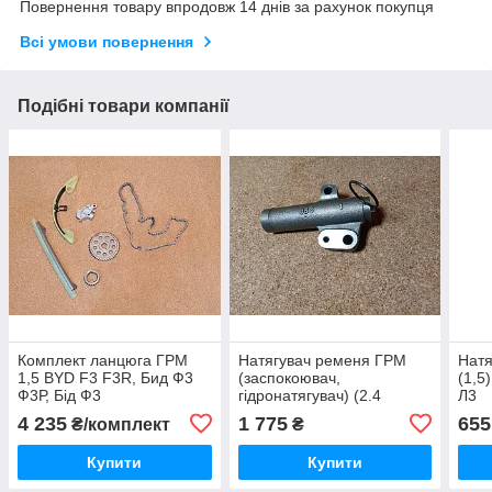
Повернення товару впродовж 14 днів за рахунок покупця
Всі умови повернення
Подібні товари компанії
Комплект ланцюга ГРМ
Натягувач ременя ГРМ
Натя
1,5 BYD F3 F3R, Бид Ф3
(заспокоювач,
(1,5
Ф3Р, Бід Ф3
гідронатягувач) (2.4
Л3
автомат) AT BYD F6, Бид
4 235
1 775
655
₴/комплект
₴
F6, Бід Ф6
Купити
Купити