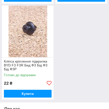
Кліпса кріплення підкрилка
BYD F3 F3R Бид Ф3 Бід Ф3
Бід Ф3Р
Готово до відправки
22
₴
Купити
Про нас