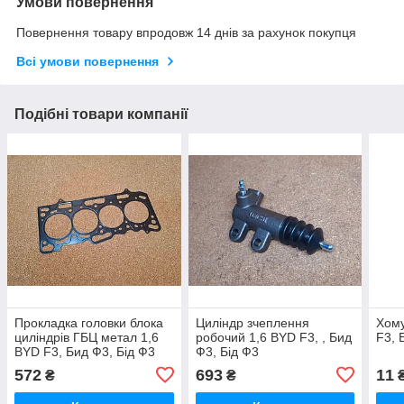
Умови повернення
Повернення товару впродовж 14 днів за рахунок покупця
Всі умови повернення
Подібні товари компанії
Прокладка головки блока
Циліндр зчеплення
Хому
циліндрів ГБЦ метал 1,6
робочий 1,6 BYD F3, , Бид
F3, 
BYD F3, Бид Ф3, Бід Ф3
Ф3, Бід Ф3
572
693
11
₴
₴