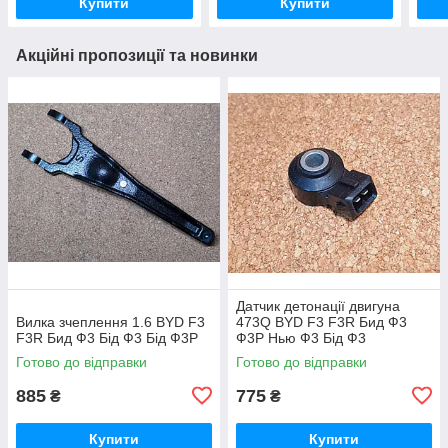
Купити
Купити
Акційні пропозиції та новинки
Датчик детонації двигуна
Вилка зчеплення 1.6 BYD F3
473Q BYD F3 F3R Бид Ф3
F3R Бид Ф3 Бід Ф3 Бід Ф3Р
Ф3Р Нью Ф3 Бід Ф3
Готово до відправки
Готово до відправки
885
775
₴
₴
Купити
Купити