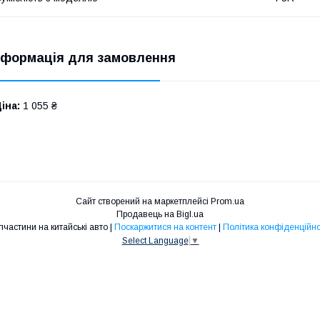
нформація для замовлення
іна:
1 055 ₴
Сайт створений на маркетплейсі
Prom.ua
Продавець на Bigl.ua
Запчастини на китайські авто |
Поскаржитися на контент
|
Політика конфіденційно
Select Language
▼