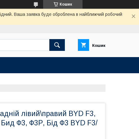
Кошик
ихідний. Ваша заявка буде оброблена в найближчий робочий
Кошик
адній лівий\правий BYD F3,
 Бид Ф3, Ф3Р, Бід Ф3 BYD F3/