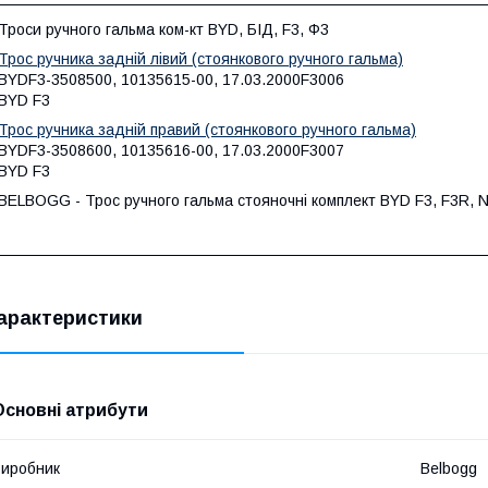
Троси ручного гальма ком-кт BYD, БІД, F3, Ф3
Трос ручника задній лівий (стоянкового ручного гальма)
BYDF3-3508500, 10135615-00, 17.03.2000F3006
BYD F3
Трос ручника задній правий (стоянкового ручного гальма)
BYDF3-3508600, 10135616-00, 17.03.2000F3007
BYD F3
BELBOGG - Трос ручного гальма стояночні комплект BYD F3, F3R, 
арактеристики
Основні атрибути
иробник
Belbogg