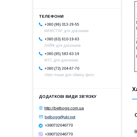
+380 (96) 013-29-55
КИЇВСТАР для дзвоників
+380 (63) 610-19-63
ЛАЙФ для дзвоників
+380 (95) 583-63-19
МТС для дзвоників
+380 (73) 204-67-70
Viber тільки для обміну фото
Х
http://belbogg.com.ua
belbogg@ukr.net
+380732046770
В
+380732046770