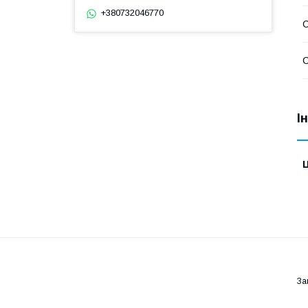
+380732046770
С
С
І
Ц