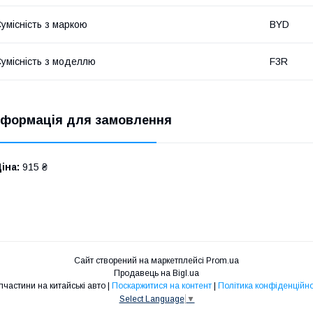
умісність з маркою
BYD
умісність з моделлю
F3R
нформація для замовлення
іна:
915 ₴
Сайт створений на маркетплейсі
Prom.ua
Продавець на Bigl.ua
Запчастини на китайські авто |
Поскаржитися на контент
|
Політика конфіденційно
Select Language
▼