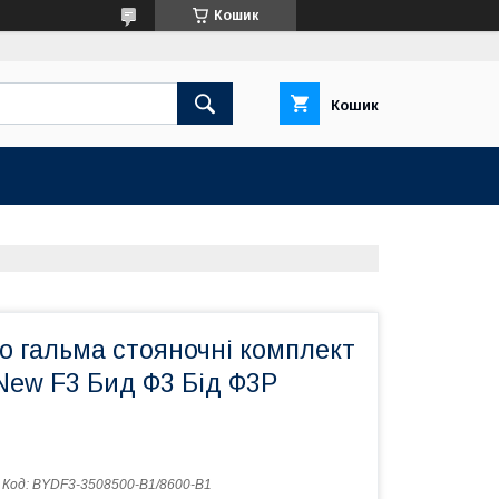
Кошик
Кошик
о гальма стояночні комплект
New F3 Бид Ф3 Бід Ф3Р
Код:
BYDF3-3508500-B1/8600-B1