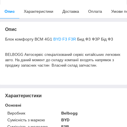
Опис
Характеристики
Доставка
Оплата
Умови п
Опис
Блок комфорту BCM 4G1
BYD F3 F3R
Бид Ф3 Ф3Р Бід Ф3
BELBOGG Автосервіс спеціалізований сервіс китайських легкових
авто. На даний момент до складу компанії входять напрямок з
продажу запасних частин Власний склад запчастин.
Характеристики
Основні
Виробник
Belbogg
Сумісність з маркою
BYD
Сумісність з моделлю
F3R