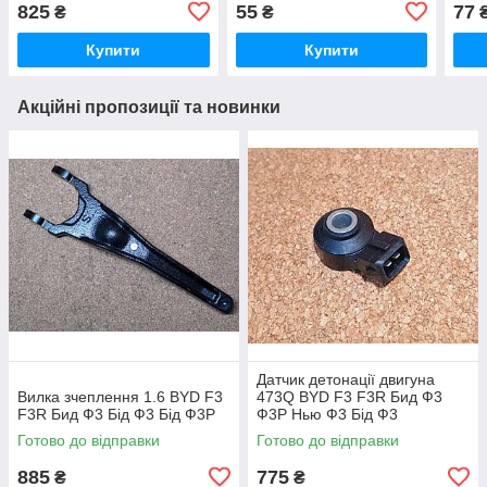
825
55
77
₴
₴
Купити
Купити
Акційні пропозиції та новинки
Датчик детонації двигуна
Вилка зчеплення 1.6 BYD F3
473Q BYD F3 F3R Бид Ф3
F3R Бид Ф3 Бід Ф3 Бід Ф3Р
Ф3Р Нью Ф3 Бід Ф3
Готово до відправки
Готово до відправки
885
775
₴
₴