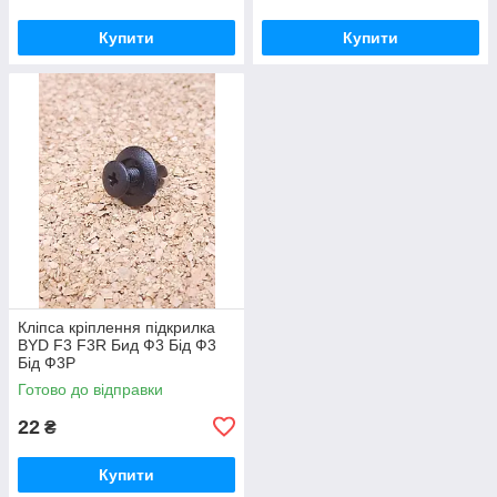
Купити
Купити
Кліпса кріплення підкрилка
BYD F3 F3R Бид Ф3 Бід Ф3
Бід Ф3Р
Готово до відправки
22
₴
Купити