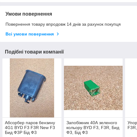
Умови повернення
Повернення товару впродовж 14 днів за рахунок покупця
Всі умови повернення
Подібні товари компанії
Абсорбер паров бензину
Запобіжник 40А зеленого
Упор
4G1 BYD F3 F3R New F3
кольору BYD F3, F3R, Бид
F3R,
Бид Ф3Р Бід Ф3
Ф3, Бід Ф3