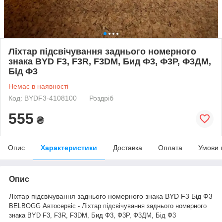
Ліхтар підсвічування заднього номерного
знака BYD F3, F3R, F3DM, Бид Ф3, Ф3Р, Ф3ДМ,
Бід Ф3
Немає в наявності
Код: BYDF3-4108100
Роздріб
555
₴
Опис
Характеристики
Доставка
Оплата
Умови 
Опис
Ліхтар підсвічування заднього номерного знака BYD F3 Бід Ф3
BELBOGG Автосервіс - Ліхтар підсвічування заднього номерного
знака BYD F3, F3R, F3DM, Бид Ф3, Ф3Р, Ф3ДМ, Бід Ф3