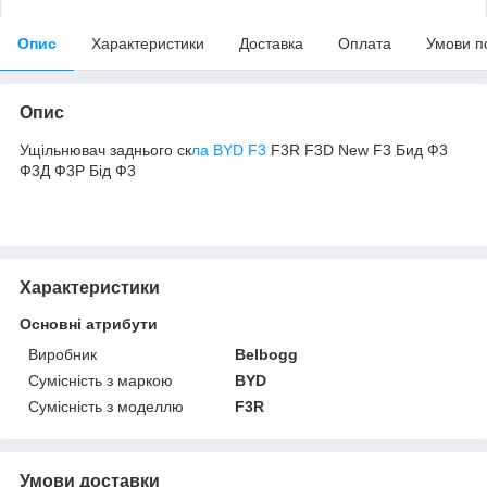
Опис
Характеристики
Доставка
Оплата
Умови п
Опис
Ущільнювач заднього ск
ла BYD F3
F3R F3D New F3 Бид Ф3
Ф3Д Ф3Р Бід Ф3
Характеристики
Основні атрибути
Виробник
Belbogg
Сумісність з маркою
BYD
Сумісність з моделлю
F3R
Умови доставки