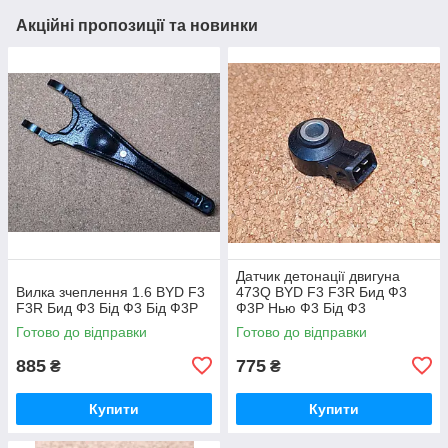
Акційні пропозиції та новинки
Датчик детонації двигуна
Вилка зчеплення 1.6 BYD F3
473Q BYD F3 F3R Бид Ф3
F3R Бид Ф3 Бід Ф3 Бід Ф3Р
Ф3Р Нью Ф3 Бід Ф3
Готово до відправки
Готово до відправки
885
775
₴
₴
Купити
Купити