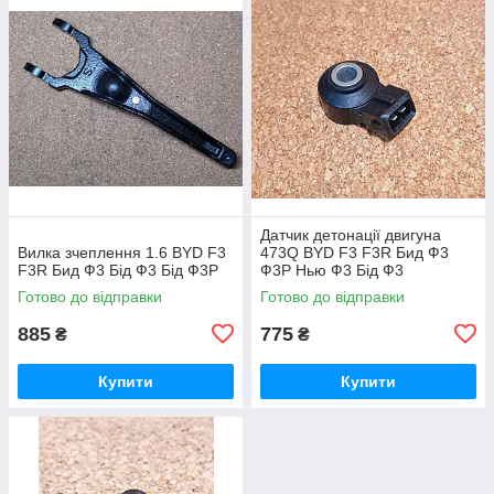
Датчик детонації двигуна
Вилка зчеплення 1.6 BYD F3
473Q BYD F3 F3R Бид Ф3
F3R Бид Ф3 Бід Ф3 Бід Ф3Р
Ф3Р Нью Ф3 Бід Ф3
Готово до відправки
Готово до відправки
885
775
₴
₴
Купити
Купити