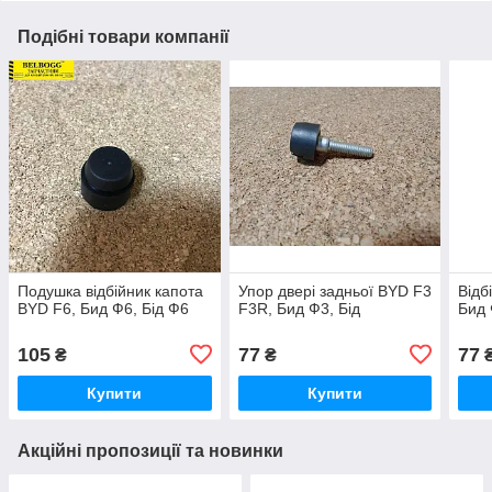
Подібні товари компанії
Подушка відбійник капота
Упор двері задньої BYD F3
Відб
BYD F6, Бид Ф6, Бід Ф6
F3R, Бид Ф3, Бід
Бид 
105
77
77
₴
₴
Купити
Купити
Акційні пропозиції та новинки