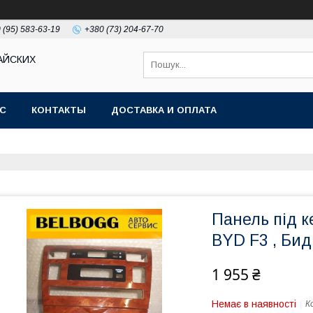
 (95) 583-63-19
+380 (73) 204-67-70
АЙСКИХ
АС
КОНТАКТЫ
ДОСТАВКА И ОПЛАТА
Панель під 
BYD F3 , Бид
1 955 ₴
Немає в наявності
К