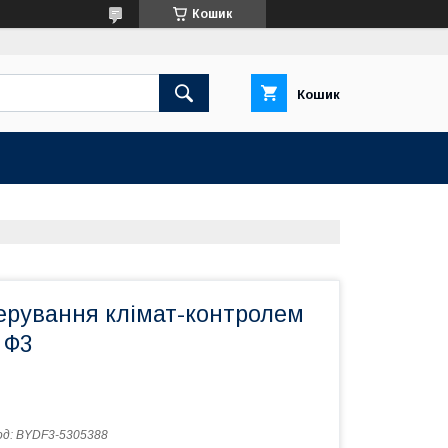
Кошик
Кошик
керування клімат-контролем
 Ф3
од:
BYDF3-5305388