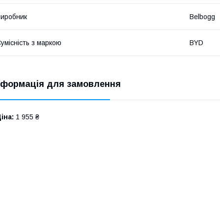
иробник
Belbogg
умісність з маркою
BYD
нформація для замовлення
іна:
1 955 ₴