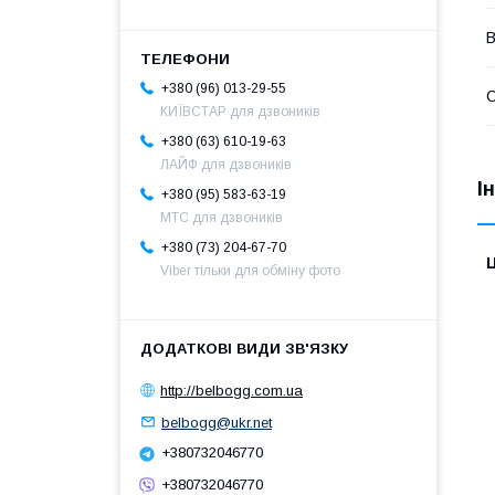
В
+380 (96) 013-29-55
С
КИЇВСТАР для дзвоників
+380 (63) 610-19-63
ЛАЙФ для дзвоників
І
+380 (95) 583-63-19
МТС для дзвоників
+380 (73) 204-67-70
Ц
Viber тільки для обміну фото
http://belbogg.com.ua
belbogg@ukr.net
+380732046770
+380732046770