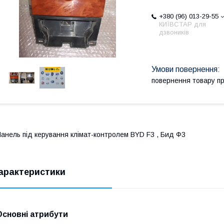
+380 (96) 013-29-55
КИЇВСТАР для
дзвоників
повернення товару п
анель під керування клімат-контролем BYD F3 , Бид Ф3
арактеристики
Основні атрибути