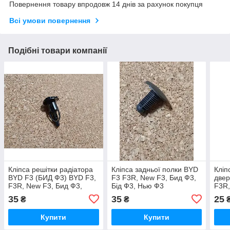
Повернення товару впродовж 14 днів за рахунок покупця
Всі умови повернення
Подібні товари компанії
Кліпса решітки радіатора
Кліпса задньої полки BYD
Кліп
BYD F3 (БИД Ф3) BYD F3,
F3 F3R, New F3, Бид Ф3,
двер
F3R, New F3, Бид Ф3,
Бід Ф3, Нью Ф3
F3R,
Ф3Р, Бід Ф3 BYD F3/БИД
35
35
25
₴
₴
ф3
Купити
Купити