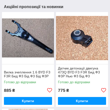
Акційні пропозиції та новинки
Датчик детонації двигуна
Вилка зчеплення 1.6 BYD F3
473Q BYD F3 F3R Бид Ф3
F3R Бид Ф3 Бід Ф3 Бід Ф3Р
Ф3Р Нью Ф3 Бід Ф3
Готово до відправки
Готово до відправки
885
775
₴
₴
Купити
Купити