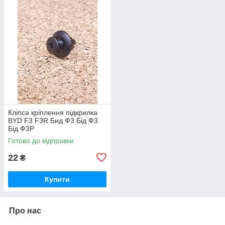
Кліпса кріплення підкрилка
BYD F3 F3R Бид Ф3 Бід Ф3
Бід Ф3Р
Готово до відправки
22
₴
Купити
Про нас