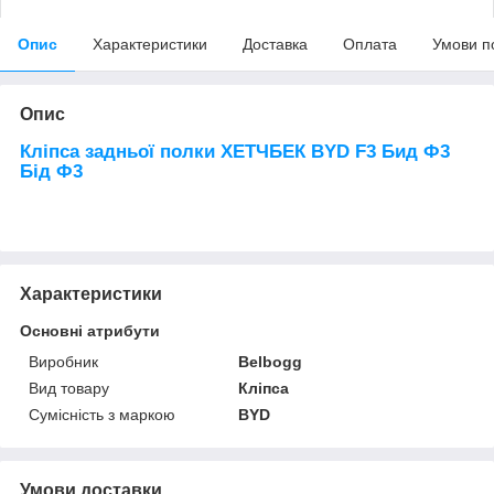
Опис
Характеристики
Доставка
Оплата
Умови п
Опис
Кліпса задньої полки ХЕТЧБЕК BYD F3 Бид Ф3
Бід Ф3
Характеристики
Основні атрибути
Виробник
Belbogg
Вид товару
Кліпса
Сумісність з маркою
BYD
Умови доставки