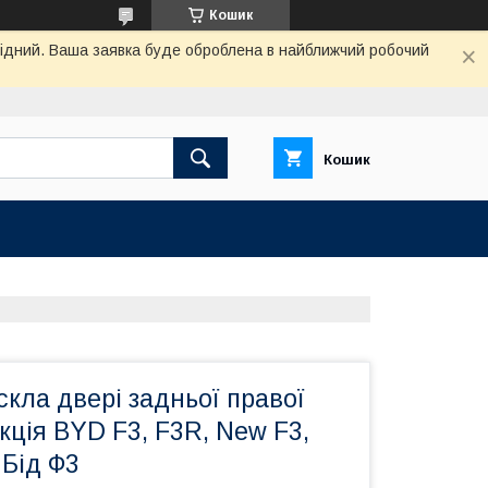
Кошик
ихідний. Ваша заявка буде оброблена в найближчий робочий
Кошик
кла двері задньої правої
кція BYD F3, F3R, New F3,
 Бід Ф3