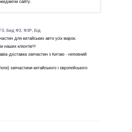
окидаючи сайту.
F3, Бид Ф3, Ф3Р, Бід
астин для китайських авто усіх марок.
 наших клієнтів!!!
авіа-доставка запчастин з Китаю - неповний
логи) запчастини китайського і європейського