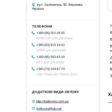
вул. Залізнична, 92, Вишневе,
Україна
У
B
+380 (96) 013-29-55
КИЇВСТАР для дзвоників
В
+380 (63) 610-19-63
В
ЛАЙФ для дзвоників
п
+380 (95) 583-63-19
Д
в
МТС для дзвоників
В
+380 (73) 204-67-70
Viber тільки для обміну фото
З
Х
http://belbogg.com.ua
belbogg@ukr.net