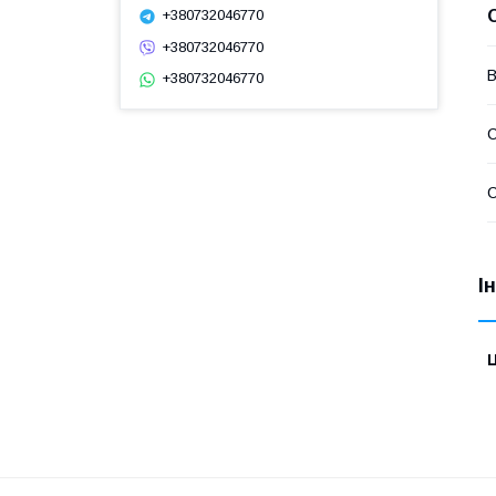
+380732046770
+380732046770
В
+380732046770
С
С
І
Ц