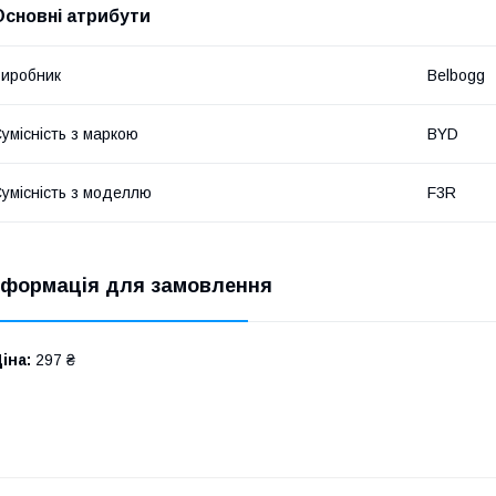
Основні атрибути
иробник
Belbogg
умісність з маркою
BYD
умісність з моделлю
F3R
нформація для замовлення
іна:
297 ₴