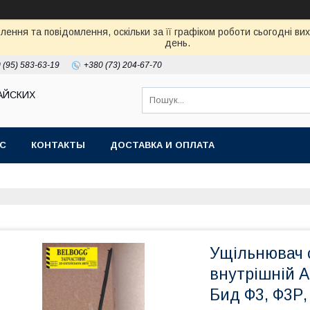
ення та повідомлення, оскільки за її графіком роботи сьогодні в
день.
 (95) 583-63-19
+380 (73) 204-67-70
АЙСКИХ
АС
КОНТАКТЫ
ДОСТАВКА И ОПЛАТА
Ущільнювач с
внутрішній А
Бид Ф3, Ф3Р,