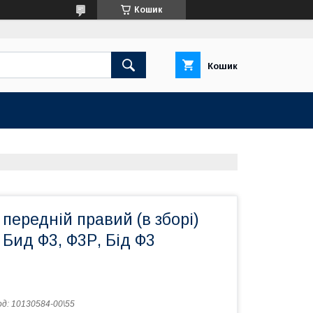
Кошик
Кошик
передній правий (в зборі)
 Бид Ф3, Ф3Р, Бід Ф3
од:
10130584-00\55