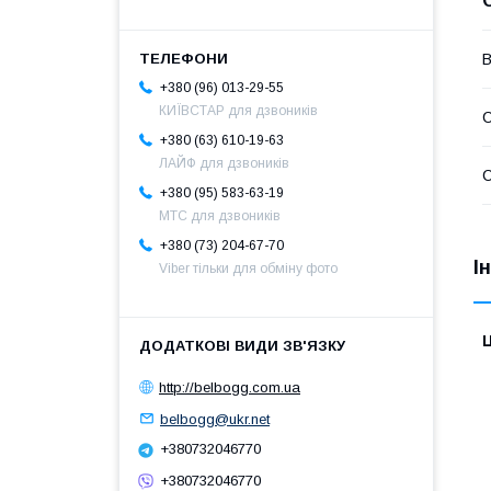
В
+380 (96) 013-29-55
КИЇВСТАР для дзвоників
С
+380 (63) 610-19-63
ЛАЙФ для дзвоників
С
+380 (95) 583-63-19
МТС для дзвоників
+380 (73) 204-67-70
І
Viber тільки для обміну фото
Ц
http://belbogg.com.ua
belbogg@ukr.net
+380732046770
+380732046770