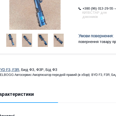
+380 (96) 013-29-55
КИЇВСТАР для
дзвоників
повернення товару п
YD F3, F3R
, Бид Ф3, Ф3Р, Бід Ф3
ELBOGG Автосервис Амортизатор передній правий (в зборі) BYD F3, F3R, Бид
арактеристики