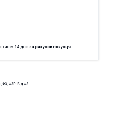
ротягом 14 днів
за рахунок покупця
 Ф3, Ф3Р, Бід Ф3