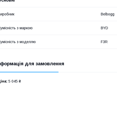
Основні
иробник
Belbogg
умісність з маркою
BYD
умісність з моделлю
F3R
нформація для замовлення
іна:
5 045 ₴