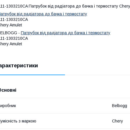
11-1303210CA Патрубок від радіатора до бачка і термостату Chery
атрубок від радіатора до бачка і термостату
11-1303210CA
hery Amulet
BELBOGG -
Патрубок від радіатора до бачка і термостату
11-1303210CA
hery Amulet
арактеристики
Основні
иробник
Belbogg
умісність з маркою
Chery