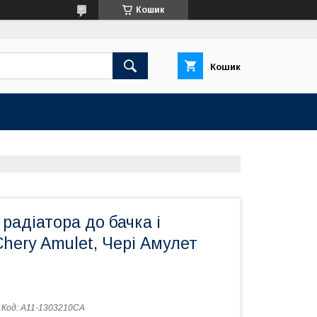
Кошик
Кошик
 радіатора до бачка і
hery Amulet, Чері Амулет
Код:
A11-1303210CA