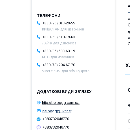
A
П
A
+380 (96) 013-29-55
C
КИЇВСТАР для дзвоників
+380 (63) 610-19-63
A
ЛАЙФ для дзвоників
C
+380 (95) 583-63-19
МТС для дзвоників
Х
+380 (73) 204-67-70
Viber тільки для обміну фото
http://belbogg.com.ua
В
belbogg@ukr.net
+380732046770
С
+380732046770