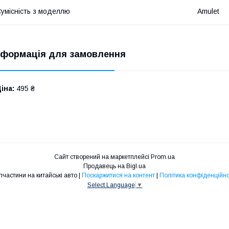
умісність з моделлю
Amulet
нформація для замовлення
іна:
495 ₴
Сайт створений на маркетплейсі
Prom.ua
Продавець на Bigl.ua
Запчастини на китайські авто |
Поскаржитися на контент
|
Політика конфіденційно
Select Language
▼