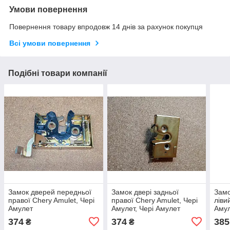
Умови повернення
Повернення товару впродовж 14 днів за рахунок покупця
Всі умови повернення
Подібні товари компанії
Замок дверей передньої
Замок двері задньої
Замо
правої Chery Amulet, Чері
правої Chery Amulet, Чері
ліви
Амулет
Амулет, Чері Амулет
Аму
374
374
385
₴
₴