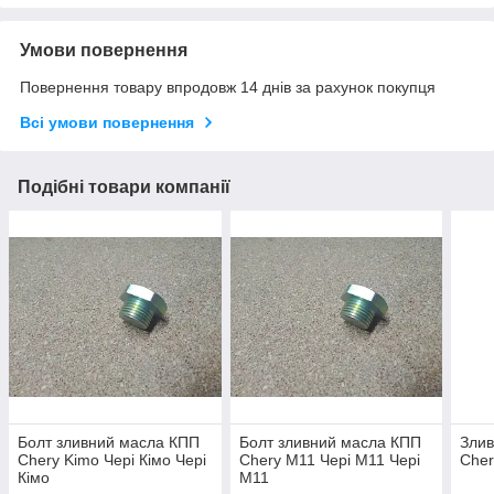
Умови повернення
Повернення товару впродовж 14 днів за рахунок покупця
Всі умови повернення
Подібні товари компанії
Болт зливний масла КПП
Болт зливний масла КПП
Злив
Chery Kimo Чері Кімо Чері
Chery M11 Чері М11 Чері
Cher
Кімо
М11