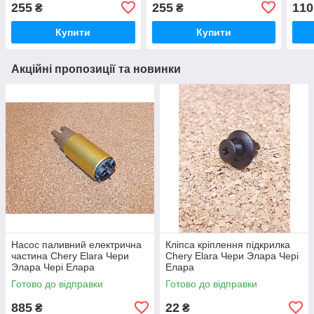
255
255
110
₴
₴
Купити
Купити
Акційні пропозиції та новинки
Насос паливний електрична
Кліпса кріплення підкрилка
частина Chery Elara Чери
Chery Elara Чери Элара Чері
Элара Чері Елара
Елара
Готово до відправки
Готово до відправки
885
22
₴
₴