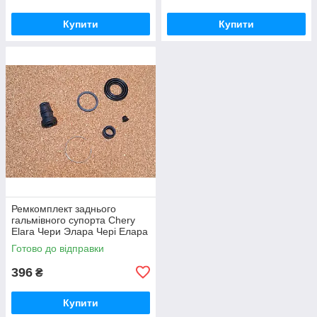
Купити
Купити
Ремкомплект заднього
гальмівного супорта Chery
Elara Чери Элара Чері Елара
Готово до відправки
396
₴
Купити