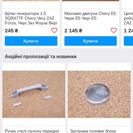
Щітки генератора 1.5
Маховик двигуна Chery Е5
Цилі
SQR477F Chery Very ZAZ
Чери Е5 Чері Є5
робо
Forza, Чері Заз Форза Вері
ZAZ 
Вері
245
2 145
1 2
₴
₴
Купити
Купити
Акційні пропозиції та новинки
Ручка стелі салону передня
Заглушка головки блоку