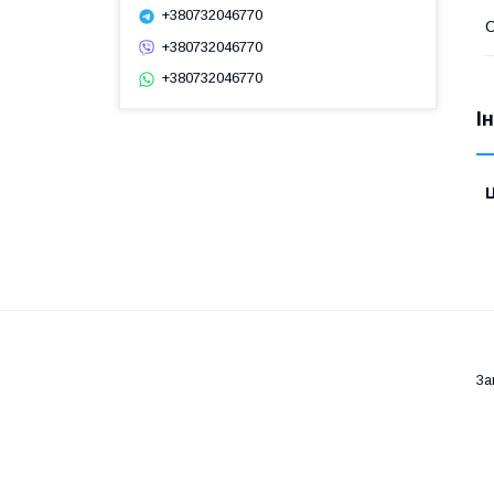
+380732046770
С
+380732046770
+380732046770
І
Ц