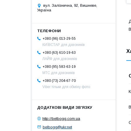
вул. Залізнична, 92, Вишневе,
Україна
Д
B
+380 (96) 013-29-55
КИЇВСТАР для дзвоників
Х
+380 (63) 610-19-63
ЛАЙФ для дзвоників
+380 (95) 583-63-19
МТС для дзвоників
+380 (73) 204-67-70
Viber тільки для обміну фото
К
В
http://belbogg.com.ua
С
belbogg@ukr.net