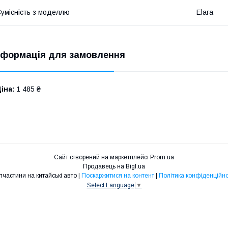
умісність з моделлю
Elara
нформація для замовлення
іна:
1 485 ₴
Сайт створений на маркетплейсі
Prom.ua
Продавець на Bigl.ua
Запчастини на китайські авто |
Поскаржитися на контент
|
Політика конфіденційно
Select Language
▼