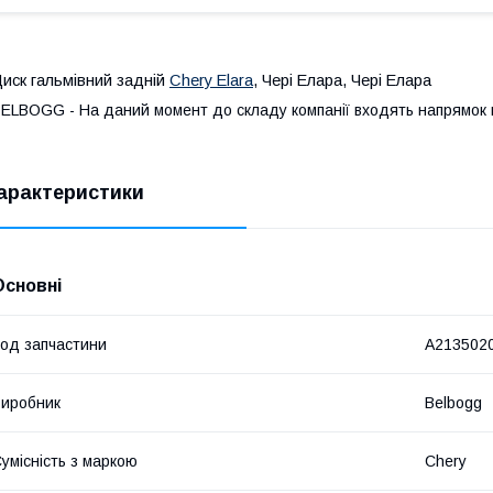
иск гальмівний задній
Chery Elara
, Чері Елара, Чері Елара
ELBOGG - На даний момент до складу компанії входять напрямок по
арактеристики
Основні
од запчастини
A213502
иробник
Belbogg
умісність з маркою
Chery