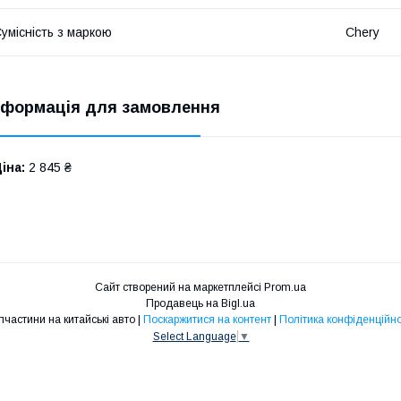
умісність з маркою
Chery
нформація для замовлення
іна:
2 845 ₴
Сайт створений на маркетплейсі
Prom.ua
Продавець на Bigl.ua
Запчастини на китайські авто |
Поскаржитися на контент
|
Політика конфіденційно
Select Language
▼