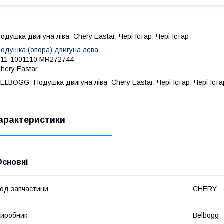
одушка двигуна ліва Chery Eastar, Чері Істар, Чері Істар
одушка (опора) двигуна лева
11-1001110 MR272744
hery Eastar
ELBOGG -Подушка двигуна ліва Chery Eastar, Чері Істар, Чері Іста
арактеристики
Основні
од запчастини
CHERY
иробник
Belbogg