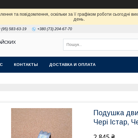
ення та повідомлення, оскільки за її графіком роботи сьогодні в
день.
 (95) 583-63-19
+380 (73) 204-67-70
АЙСКИХ
АС
КОНТАКТЫ
ДОСТАВКА И ОПЛАТА
Подушка двиг
Чері Істар, Ч
2 845 ₴