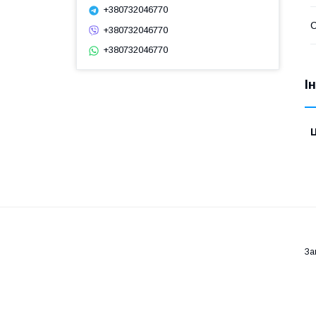
+380732046770
С
+380732046770
+380732046770
І
Ц