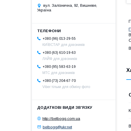
вул. Залізнична, 92, Вишневе,
Україна
П
П
B
+380 (96) 013-29-55
C
КИЇВСТАР для дзвоників
B
+380 (63) 610-19-63
ЛАЙФ для дзвоників
+380 (95) 583-63-19
Х
МТС для дзвоників
+380 (73) 204-67-70
Viber тільки для обміну фото
К
http://belbogg.com.ua
В
belbogg@ukr.net