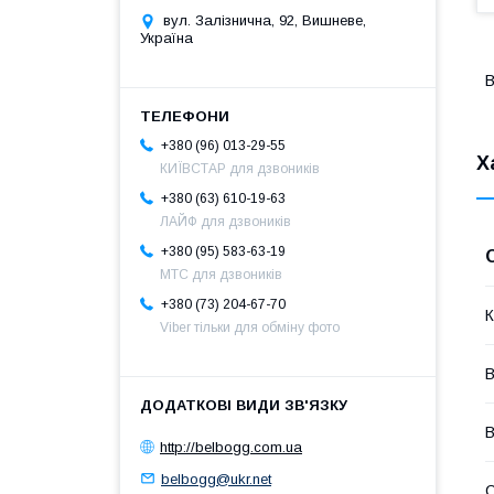
вул. Залізнична, 92, Вишневе,
Україна
B
+380 (96) 013-29-55
Х
КИЇВСТАР для дзвоників
+380 (63) 610-19-63
ЛАЙФ для дзвоників
+380 (95) 583-63-19
МТС для дзвоників
+380 (73) 204-67-70
К
Viber тільки для обміну фото
В
В
http://belbogg.com.ua
belbogg@ukr.net
С