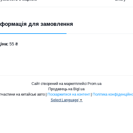
нформація для замовлення
іна:
55 ₴
Сайт створений на маркетплейсі
Prom.ua
Продавець на Bigl.ua
Запчастини на китайські авто |
Поскаржитися на контент
|
Політика конфіденційно
Select Language
▼