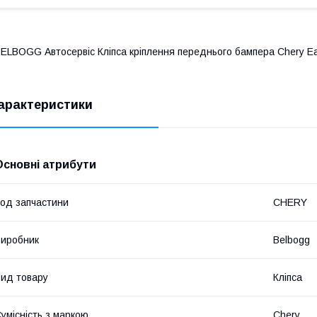
ELBOGG Автосервіс Кліпса кріплення переднього бампера Chery Eas
арактеристики
Основні атрибути
од запчастини
CHERY
иробник
Belbogg
ид товару
Кліпса
умісність з маркою
Chery