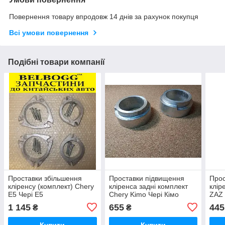
Повернення товару впродовж 14 днів за рахунок покупця
Всі умови повернення
Подібні товари компанії
Проставки збільшення
Проставки підвищення
Прос
кліренсу (комплект) Chery
кліренса задні комплект
клір
E5 Чері Е5
Chery Kimo Чері Кімо
ZAZ 
Вері
1 145
655
445
₴
₴
Купити
Купити