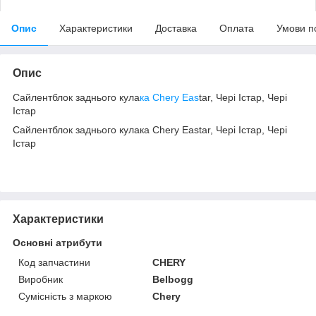
Опис
Характеристики
Доставка
Оплата
Умови п
Опис
Сайлентблок заднього кула
ка Chery Eas
tar, Чері Істар, Чері
Істар
Сайлентблок заднього кулака Chery Eastar, Чері Істар, Чері
Істар
Характеристики
Основні атрибути
Код запчастини
CHERY
Виробник
Belbogg
Сумісність з маркою
Chery