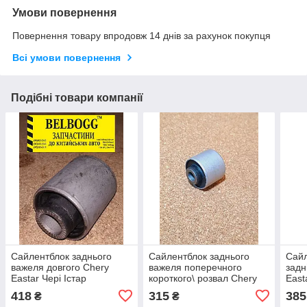
Умови повернення
Повернення товару впродовж 14 днів за рахунок покупця
Всі умови повернення
Подібні товари компанії
Сайлентблок заднього
Сайлентблок заднього
Сайл
важеля довгого Chery
важеля поперечного
задн
Eastar Чері Істар
короткого\ розвал Chery
East
Eastar Чері Істар
Іста
418
315
385
₴
₴