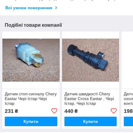
Всі умови повернення
Подібні товари компанії
Датчик стоп-сигналу Chery
Датчик швидкості Chery
Датч
Eastar Чері Істар Чері
Eastar Cross Eastar , Чері
охол
Істар
Істар, Чері Істар
конт
Чері
231
440
198
₴
₴
Купити
Купити