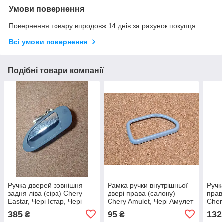
Умови повернення
Повернення товару впродовж 14 днів за рахунок покупця
Всі умови повернення
Подібні товари компанії
Ручка дверей зовнішня
Рамка ручки внутрішньої
Ручк
задня ліва (сіра) Chery
двері права (салону)
прав
Eastar, Чері Істар, Чері
Chery Amulet, Чері Амулет
Cher
Істар
Куку
385
95
132
₴
₴