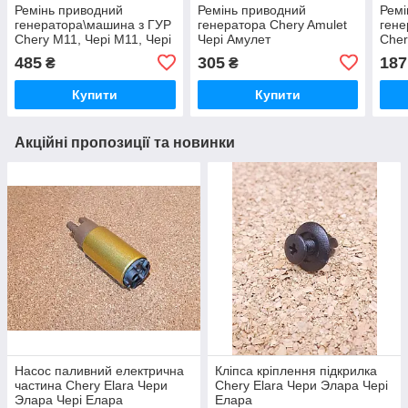
Ремінь приводний
Ремінь приводний
Ремі
генератора\машина з ГУР
генератора Chery Amulet
гене
Chery M11, Чері М11, Чері
Чері Амулет
Cher
М11
485
305
187
₴
₴
Купити
Купити
Акційні пропозиції та новинки
Насос паливний електрична
Кліпса кріплення підкрилка
частина Chery Elara Чери
Chery Elara Чери Элара Чері
Элара Чері Елара
Елара