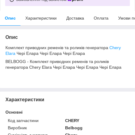
Опис
Характеристики
Доставка
Оплата
Умови п
Опис
Комплект приводних ременів та роликів генератора
Chery
Elara
Чері Елара Чері Елара Чері Елара
BELBOGG - Комплект приводних ременів та роликів
генератора Chery Elara Чері Елара Чері Елара Чері Елара
Характеристики
Основні
Код запчастини
CHERY
Виробник
Belbogg
Сумісність з маркою
Chery