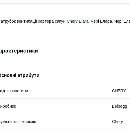
атрубок вентиляції картера сапун C
hery Elara,
Чері Елара, Чері Ел
арактеристики
Основні атрибути
од запчастини
CHERY
иробник
Belbogg
умісність з маркою
Chery