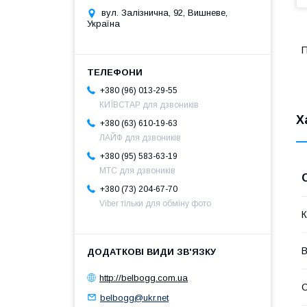
вул. Залізнична, 92, Вишневе,
Україна
П
+380 (96) 013-29-55
КИЇВСТАР для дзвоників
Х
+380 (63) 610-19-63
ЛАЙФ для дзвоників
+380 (95) 583-63-19
МТС для дзвоників
+380 (73) 204-67-70
Viber тільки для обміну фото
К
В
http://belbogg.com.ua
С
belbogg@ukr.net