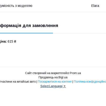
умісність з моделлю
Elara
нформація для замовлення
іна:
615 ₴
Сайт створений на маркетплейсі
Prom.ua
Продавець на Bigl.ua
Запчастини на китайські авто |
Поскаржитися на контент
|
Політика конфіденційно
Select Language
▼