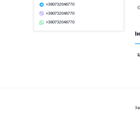
+380732046770
С
+380732046770
+380732046770
І
Ц