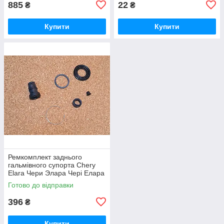
885
22
₴
₴
Купити
Купити
Ремкомплект заднього
гальмівного супорта Chery
Elara Чери Элара Чері Елара
Готово до відправки
396
₴
Купити