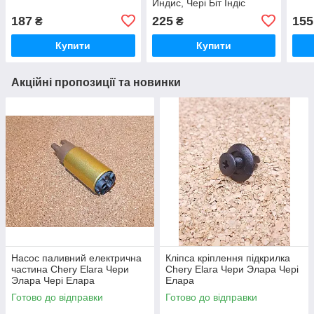
Индис, Чері Біт Індіс
187
225
155
₴
₴
Купити
Купити
Акційні пропозиції та новинки
Насос паливний електрична
Кліпса кріплення підкрилка
частина Chery Elara Чери
Chery Elara Чери Элара Чері
Элара Чері Елара
Елара
Готово до відправки
Готово до відправки