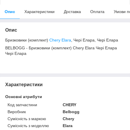
Опис
Характеристики
Доставка
Оплата
Умови п
Опис
Бризковики (комплект)
Chery Elara
, Чері Елара, Чері Елара
BELBOGG - Бризковики (комплект) Chery Elara Чері Елара
Чері Елара
Характеристики
Основні атрибути
Код запчастини
CHERY
Виробник
Belbogg
Сумісність з маркою
Chery
Сумісність з моделлю
Elara