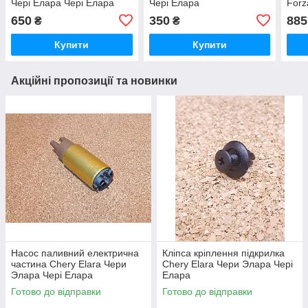
Чері Елара Чері Елара
Чері Елара
Forz
650
350
885
₴
₴
Купити
Купити
Акційні пропозиції та новинки
Насос паливний електрична
Кліпса кріплення підкрилка
частина Chery Elara Чери
Chery Elara Чери Элара Чері
Элара Чері Елара
Елара
Готово до відправки
Готово до відправки