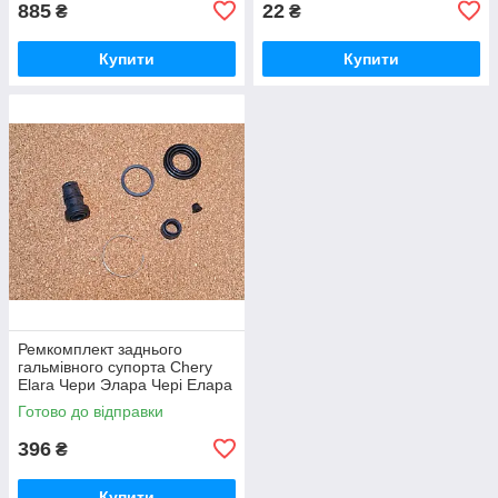
885
22
₴
₴
Купити
Купити
Ремкомплект заднього
гальмівного супорта Chery
Elara Чери Элара Чері Елара
Готово до відправки
396
₴
Купити