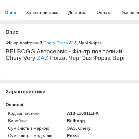
Опис
Характеристики
Доставка
Оплата
Умови п
Опис
Фільтр повітряний
Chery Forza
A13, Чері Форза
BELBOGG Автосервіс - Фільтр повітряний
Chery Very
ZAZ
Forza, Чері Заз Форза Вері
Характеристики
Основні
Код запчастини
A13-1109111FA
Виробник
Belbogg
Сумісність з маркою
ЗАЗ, Chery
Сумісність з моделлю
Forza