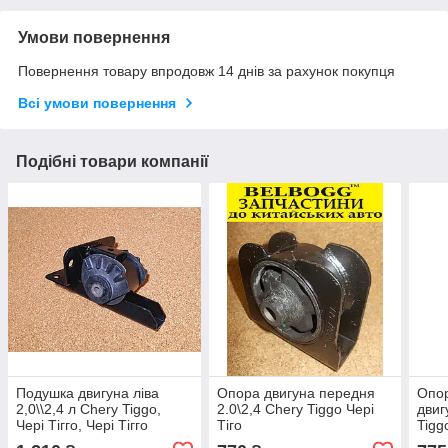
Умови повернення
Повернення товару впродовж 14 днів за рахунок покупця
Всі умови повернення
Подібні товари компанії
Подушка двигуна ліва
Опора двигуна передня
Опор
2,0\\2,4 л Chery Tiggo,
2.0\2,4 Chery Tiggo Чері
двиг
Чері Тігго, Чері Тігго
Тіго
Tigg