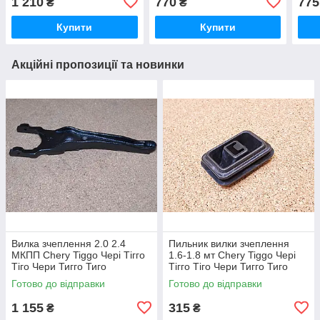
1 210
770
775
₴
₴
Купити
Купити
Акційні пропозиції та новинки
Вилка зчеплення 2.0 2.4
Пильник вилки зчеплення
МКПП Chery Tiggo Чері Тігго
1.6-1.8 мт Chery Tiggo Чері
Тіго Чери Тигго Тиго
Тігго Тіго Чери Тигго Тиго
Готово до відправки
Готово до відправки
1 155
315
₴
₴