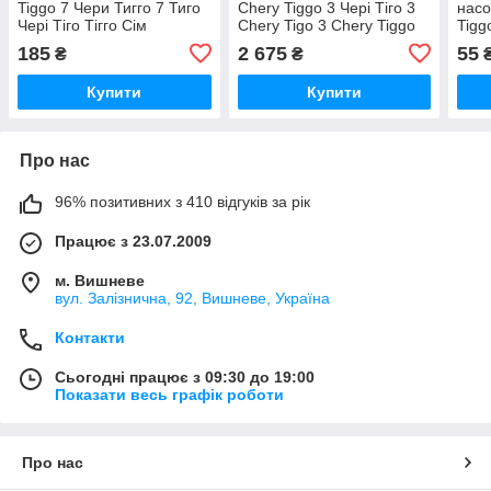
Tiggo 7 Чери Тигго 7 Тиго
Chery Tiggo 3 Чері Тіго 3
насо
Чері Тіго Тігго Сім
Chery Tigo 3 Chery Tiggo
Tigg
3, Чері ТиггоТиго, Чері Тіго
Тігго
185
2 675
55
₴
₴
Тігго
Купити
Купити
Про нас
96% позитивних з 410 відгуків за рік
Працює з 23.07.2009
м. Вишневе
вул. Залізнична, 92, Вишневе, Україна
Контакти
Сьогодні працює з 09:30 до 19:00
Показати весь графік роботи
Про нас