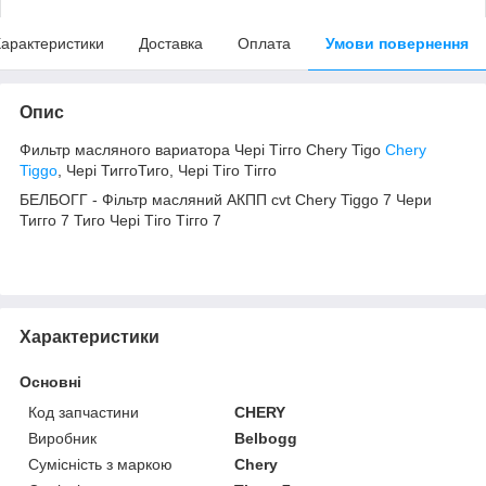
арактеристики
Доставка
Оплата
Умови повернення
Опис
Фильтр масляного вариатора Чері Тігго Chery Tigo
Chery
Tiggo
, Чері ТиггоТиго, Чері Тіго Тігго
БЕЛБОГГ - Фільтр масляний АКПП cvt Chery Tiggo 7 Чери
Тигго 7 Тиго Чері Тіго Тігго 7
Характеристики
Основні
Код запчастини
CHERY
Виробник
Belbogg
Сумісність з маркою
Chery