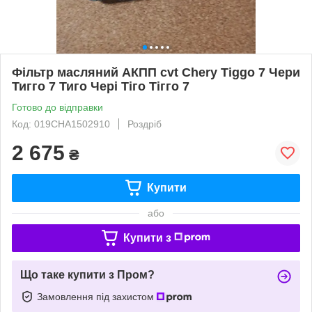
Фільтр масляний АКПП cvt Chery Tiggo 7 Чери
Тигго 7 Тиго Чері Тіго Тігго 7
Готово до відправки
Код: 019CHA1502910
Роздріб
2 675
₴
Купити
або
Купити з
Що таке купити з Пром?
Замовлення під захистом